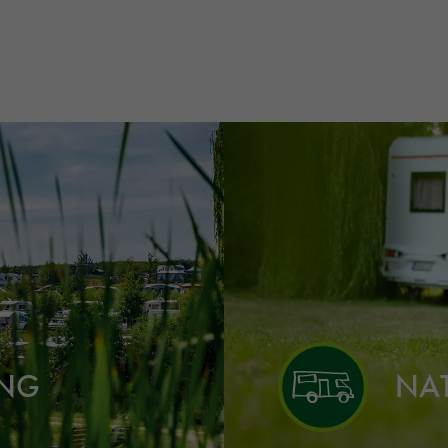
ING
NA