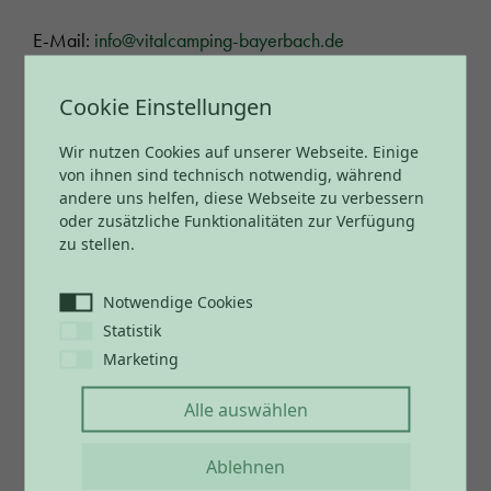
E-Mail:
info@vitalcamping-bayerbach.de
Tel.:
+49 8532 927 80 70
Cookie Einstellungen
GPS: 48° 24‘ 55‘‘N, 13° 07‘ 48‘‘O
Wir nutzen Cookies auf unserer Webseite. Einige
von ihnen sind technisch notwendig, während
andere uns helfen, diese Webseite zu verbessern
Anfahrt
oder zusätzliche Funktionalitäten zur Verfügung
zu stellen.
Notwendige Cookies
Statistik
Öffnungszeiten
Marketing
Check-In & Check-Out
Alle auswählen
Öffnungszeiten Rezeption täglich während der
Ablehnen