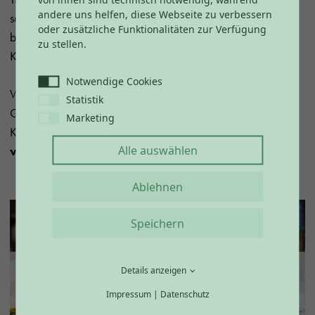
andere uns helfen, diese Webseite zu verbessern
sorgen für Unterhaltung, während unsere Küche mit
oder zusätzliche Funktionalitäten zur Verfügung
bayerischen Spezialitäten, Steaks, Burgern und feinen
zu stellen.
Kreationen aus der Metzgerei Wasner begeistert.
Notwendige Cookies
Während die Erwachsenen genießen, kommen die kleinen
Statistik
Gäste in unserer
Outdoor-Spiellandschaft
voll auf ihre
Marketing
Kosten. Dazu bieten wir
kostenfreie Parkplätze direkt
Alle auswählen
vor dem Haus
– für einen rundum entspannten Besuch.
Ablehnen
Speichern
Details anzeigen
Impressum
|
Datenschutz