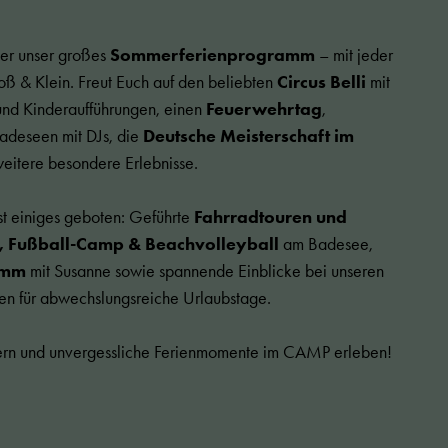
eder unser großes
Sommerferienprogramm
– mit jeder
oß & Klein. Freut Euch auf den beliebten
Circus Belli
mit
 und Kinderaufführungen, einen
Feuerwehrtag
,
adeseen mit DJs, die
Deutsche Meisterschaft im
eitere besondere Erlebnisse.
ist einiges geboten: Geführte
Fahrradtouren und
Fußball-Camp & Beachvolleyball
am Badesee,
ramm
mit Susanne sowie spannende Einblicke bei unseren
en für abwechslungsreiche Urlaubstage.
hern und unvergessliche Ferienmomente im CAMP erleben!