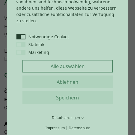
ANSCHRIFT
von ihnen sind technisch notwendig, während
andere uns helfen, diese Webseite zu verbessern
oder zusätzliche Funktionalitäten zur Verfügung
Vital CAMP Bayerbach
zu stellen.
Huckenham 11
94137 Bayerbach
Notwendige Cookies
Statistik
+49 85 32 927 80 70
Marketing
info@vitalcamping-bayerbach.de
Alle auswählen
CHECK-IN & CHECK-OUT
Ablehnen
Öffnungszeiten Rezeption täglich während der
Speichern
Hauptsaison:
08:00 – 19:00 Uhr
Details anzeigen
Ab 08. November bis Ostern:
Impressum
|
Datenschutz
08:00 – 18:00 Uhr