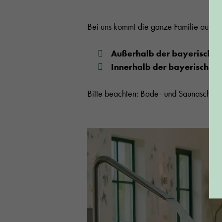
Bei uns kommt die ganze Familie auf ih
Außerhalb der bayerischen 
Innerhalb der bayerischen 
Bitte beachten: Bade- und Saunaschluss