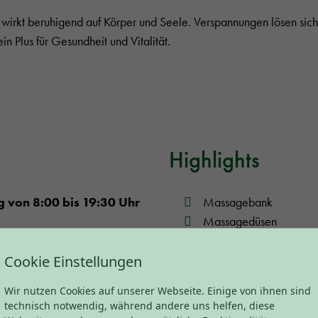
s wirkt beruhigend auf Körper und Seele. Verspannungen lösen sic
n Plus für Gesundheit und Vitalität.
Highlights
g von 8:00 bis 19:30 Uhr
Massagebank
Massagedüsen
Nackenschwall
Cookie Einstellungen
chlossen.
Thermalwasser aus der
Wassertemperatur
Wir nutzen Cookies auf unserer Webseite. Einige von ihnen sind
technisch notwendig, während andere uns helfen, diese