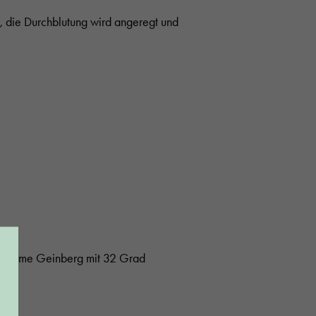
h, die Durchblutung wird angeregt und
 Therme Geinberg mit 32 Grad