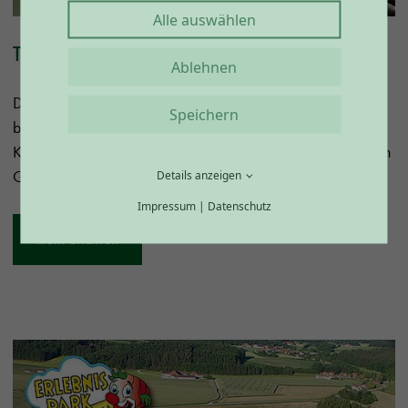
Alle auswählen
Tier- und Vogelpark Irgenöd
Ablehnen
Die weitläufige Anlage mit Spielplatz und Streichelgehege
Speichern
beherbergt eine Fülle an interessanten Tieren aus allen
Kontinenten, von Affe bis Zebra. Die neueste Attraktion ist ein
Gepard.
Details anzeigen
Impressum
|
Datenschutz
mehr erfahren