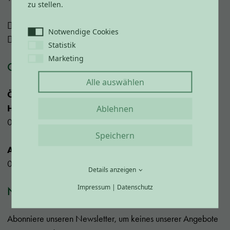
zu stellen.
+49 85 32 927 80 70
Notwendige Cookies
info@vitalcamping-bayerbach.de
Statistik
Marketing
CHECK-IN & CHECK-OUT
Alle auswählen
Öffnungszeiten Rezeption täglich während der
Hauptsaison:
Ablehnen
08:00 – 19:00 Uhr
Speichern
Ab 08. November bis Ostern:
08:00 – 18:00 Uhr
Details anzeigen
Impressum
|
Datenschutz
NEWSLETTER
Abonniere unseren Newsletter, um keines unserer Angebote