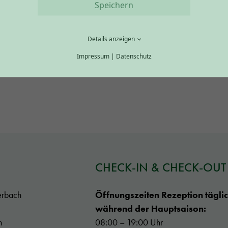
Speichern
Details anzeigen
Impressum
|
Datenschutz
CHECK-IN & CHECK-OUT
erbach
Öffnungszeiten Rezeption tägli
während der Hauptsaison:
h
08:00 – 19:00 Uhr