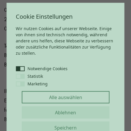
05.06.2026
Cookie Einstellungen
26.07.2026
01.08.2026
Wir nutzen Cookies auf unserer Webseite. Einige
von ihnen sind technisch notwendig, während
andere uns helfen, diese Webseite zu verbessern
Teilnahmegebühr: Erwachsene: 10 €, Kinder in
oder zusätzliche Funktionalitäten zur Verfügung
zu stellen.
Begleitung eines Erwachsenen: kostenlos, Kinder ohne
Begleitung: 5 €
Notwendige Cookies
Statistik
Marketing
Ihr möchtet dabei sein? Dann sichert Euch rechtzeitig
Alle auswählen
Euren Platz und erlebt gemeinsam mit uns die
faszinierende Welt der Bienen im Vital CAMP
Ablehnen
Bayerbach!
Speichern