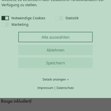
Verfügung zu stellen.
ion mit dem
Bella Vista Golfpark
profitieren alle Gäste de
6 von 30 % Rabatt auf die regulären Greenfee-Preis
Notwendige Cookies
Statistik
Marketing
se
Alle auswählen
Ablehnen
ch: 63,00 €
Speichern
h: 35,00 €
 Kurzplatz: 14,00 €
Details anzeigen
€
Impressum
|
Datenschutz
Loch: 30,00 €
Range inkludiert)