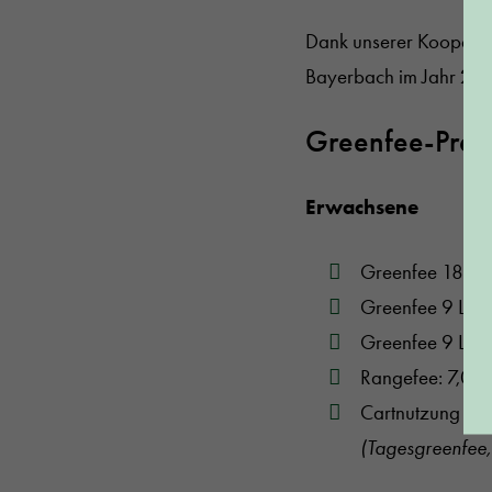
Dank unserer Kooperat
Bayerbach im Jahr
202
Greenfee-Prei
Erwachsene
Greenfee 18 Lo
Greenfee 9 Loc
Greenfee 9 Loch
Rangefee: 7,00 
Cartnutzung 18 
(Tagesgreenfee, 