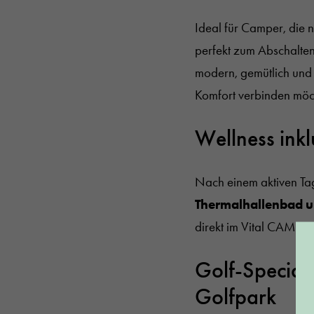
Ideal für Camper, die n
perfekt zum Abschalte
modern, gemütlich und l
Komfort verbinden möc
Wellness ink
Nach einem aktiven Tag
Thermalhallenbad u
direkt im Vital CAMP 
Golf-Special
Golfpark