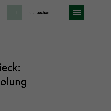
jetzt buchen
ieck:
holung