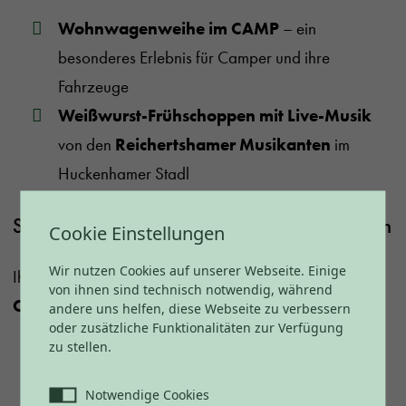
Wohnwagenweihe im CAMP
– ein
besonderes Erlebnis für Camper und ihre
Fahrzeuge
Weißwurst-Frühschoppen mit Live-Musik
von den
Reichertshamer Musikanten
im
Huckenhamer Stadl
Stand anmelden – Camping Flohmarkt Bayern
Cookie Einstellungen
Wir nutzen Cookies auf unserer Webseite. Einige
Ihr möchtet selbst verkaufen? Dann seid dabei beim
von ihnen sind technisch notwendig, während
Camping Flohmarkt im Vital CAMP Bayerbach
:
andere uns helfen, diese Webseite zu verbessern
oder zusätzliche Funktionalitäten zur Verfügung
zu stellen.
Kostenlos für Camper direkt am Stellplatz
Notwendige Cookies