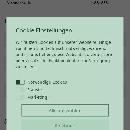
Monatskarte
100,00 €
Thermalhallenbad
Cookie Einstellungen
45 Minuten
4,50 €
Wir nutzen Cookies auf unserer Webseite. Einige
von ihnen sind technisch notwendig, während
3,5 Stunden
10,00 €
andere uns helfen, diese Webseite zu verbessern
oder zusätzliche Funktionalitäten zur Verfügung
Tageskarte
15,00 €
zu stellen.
10er Karte 45 min
40,00 €
Notwendige Cookies
Statistik
10er Karte, 3,5 Stunden
85,00 €
Marketing
Monatskarte
90,00 €
Alle auswählen
Sauna & Thermalhallenbad
Ablehnen