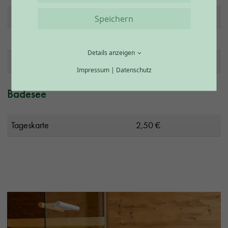
3,5 Stunden
15,00 €
Speichern
Tageskarte
20,00 €
Details anzeigen
10er Karte, 3,5 Stunden
130,00 €
Impressum
|
Datenschutz
Badesee
Tageskarte
2,50 €